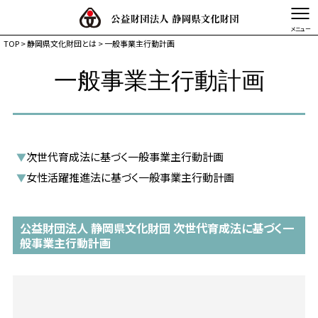
TOP
> 静岡県文化財団とは > 一般事業主行動計画
文字を縮小する
文字を拡大する
一般事業主行動計画
TOP
静岡県文化財団とは
事業体系図
次世代育成法に基づく一般事業主行動計画
▼
事業内容
女性活躍推進法に基づく一般事業主行動計画
▼
活動記録・情報発信
公益財団法人 静岡県文化財団 次世代育成法に基づく一
般事業主行動計画