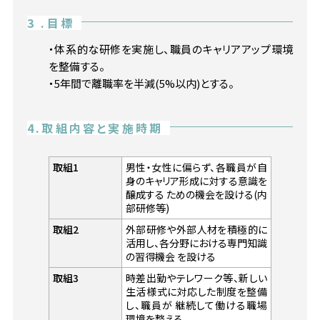
3 .目標
・体系的な研修を実施し、職員のキャリアアップ環境
を整備する。
・5年間で離職率を半減(5%以内)とする。
4.取組内容と実施時期
取組1
男性・女性に偏らず、各職員が自
身のキャリア形成に対する意識を
醸成する ための機会を設ける(内
部研修等)
取組2
外部研修や外部人材を積極的に
活用し、各分野における専門知識
の習得機会 を設ける
取組3
時差出勤やテレワーク等、新しい
生活様式に対応した制度を整備
し、職員が 継続して働ける職場
環境を整える