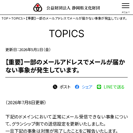
TOP
>
TOPICS
> 【重要】一部のメールアドレスでメールが届かない事象が発生しています。
文字を縮小する
文字を拡大する
TOPICS
TOP
更新日：2026年5月1日（金）
静岡県文化財団とは
【重要】一部のメールアドレスでメールが届か
事業体系図
ない事象が発生しています。
事業内容
活動記録・情報発信
ポスト
シェア
LINEで送る
（2026年7月8日更新）
下記のドメインにおいて正常にメール受信できない事象につい
て、グランシップ側での送信設定を更新いたしました。
一旦下記の事象は対策が完了したことをご報告いたします。